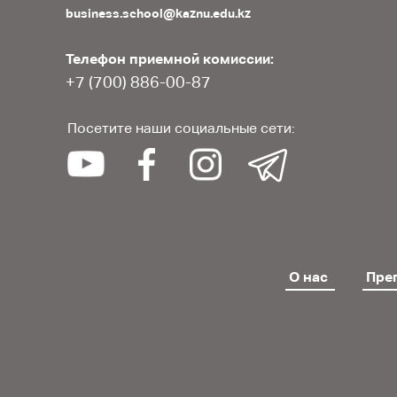
business.school@kaznu.edu.kz
Телефон приемной комиссии:
+7 (700) 886-00-87
Посетите наши социальные сети:
О нас
Пре