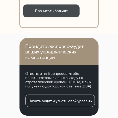
Прочитать больше
Пройдите экспресс-аудит
ваших управленческих
3 года
компетенций
DBA Business
Ответьте на 5 вопросов, чтобы
Эта программа подходит для
понять: готовы ли вы к выходу на
опытных менеджеров, которые хотят
стратегический уровень (EMBA) или к
углубиться в сферу бизнес-
получению докторской степени (DBA)
исследований и повысить свои
академические способности с
помощью экспертов-практиков.
Начать аудит и узнать свой уровень
Прочитать больше