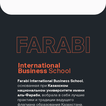
3 года
DBA в здравоохранении
Выпускники получают навыки
осуществления эффективного
управления организациями в сфере
здравоохранения путем анализа
деятельности и принятия решений на
International
основе полученных результатов
Business
School
Прочитать больше
Farabi International Business School
,
основанная при
Казахском
национальном университете имени
аль-Фараби
,
вобрала в себя лучшие
практики и традиции ведущего
флагмана образования Казахстана.